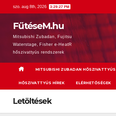
Skip
szo. aug 8th, 2026
3:29:28 PM
to
content
FűtéseM.hu
Mitsubishi Zubadan, Fujitsu
Waterstage, Fisher e-HeatR
hőszivattyús rendszerek
MITSUBISHI ZUBADAN HŐSZIVATTYÚS
HŐSZIVATTYÚS HÍREK
ELÉRHETŐSÉGEK
Letöltések