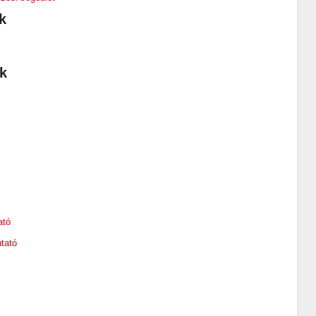
k
úk
ató
tató