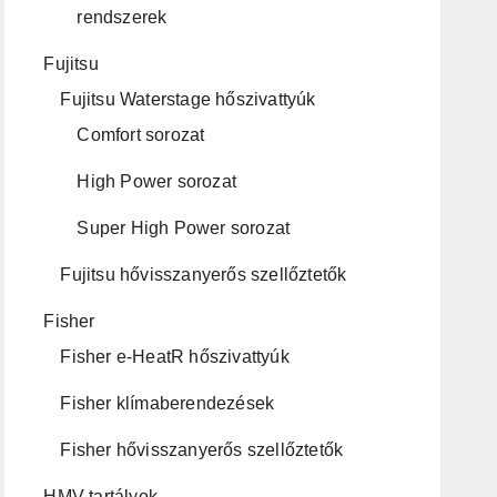
rendszerek
Fujitsu
Fujitsu Waterstage hőszivattyúk
Comfort sorozat
High Power sorozat
Super High Power sorozat
Fujitsu hővisszanyerős szellőztetők
Fisher
Fisher e-HeatR hőszivattyúk
Fisher klímaberendezések
Fisher hővisszanyerős szellőztetők
HMV tartályok