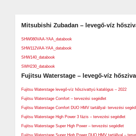
Mitsubishi Zubadan – levegő-víz hősziv
SHW080VAA-YAA_databook
SHW112VAA-YAA_databook
SHW140_databook
SWH230_databook
Fujitsu Waterstage – levegő-víz hősziva
Fujitsu Waterstage levegő-víz hőszivattyú katalógus – 2022
Fujitsu Waterstage Comfort – tervezési segédlet
Fujitsu Waterstage Comfort DUO HMV tartállyal- tervezési segéd
Fujitsu Waterstage High Power 3 fázis – tervezési segédlet
Fujitsu Waterstage Super High Power – tervezési segédlet
Fujitsu Waterstage Super High Power DUO HMV tartállyal – terve