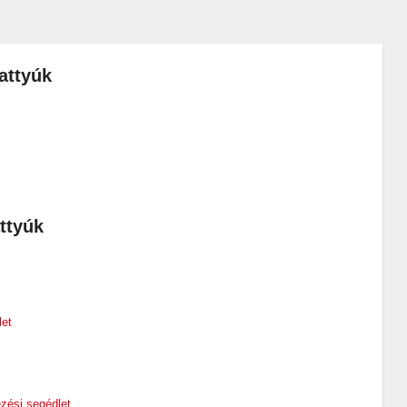
attyúk
ttyúk
let
zési segédlet