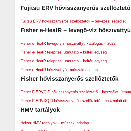
Fujitsu ERV hővisszanyerős szellőztető
Fujitsu ERV hővisszanyerős szellőztetők – tervezési segédlet
Fisher e-HeatR
– levegő-víz hőszivatty
Fisher e-HeatR levegő-víz hőszivattyú katalógus – 2022
Fisher e-HeatR telepítési útmutató – kültéri egység
Fisher e-HeatR telepítési útmutató – beltéri egység
Fisher e-HeatR hőszivattyúk műszaki adatlap
Fisher hővisszanyerős szellőztetők
Fisher F-ERVQ-D hővisszanyerős szellőztető – használati útmut
Fisher F-ERVXQ-D hővisszanyerős szellőztető – használati útmu
HMV tartályok
Heizer HMV tartályok – műszaki adatlap