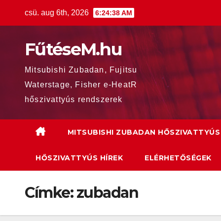
Skip
csü. aug 6th, 2026
6:24:39 AM
to
content
FűtéseM.hu
Mitsubishi Zubadan, Fujitsu
Waterstage, Fisher e-HeatR
hőszivattyús rendszerek
MITSUBISHI ZUBADAN HŐSZIVATTYÚS
HŐSZIVATTYÚS HÍREK
ELÉRHETŐSÉGEK
Címke:
zubadan