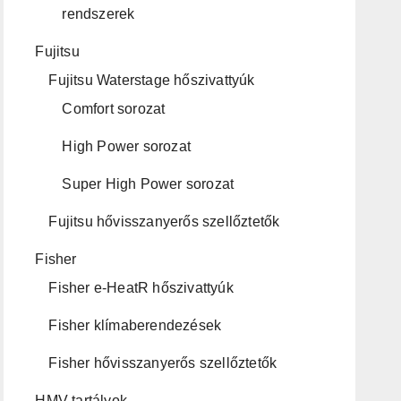
rendszerek
Fujitsu
Fujitsu Waterstage hőszivattyúk
Comfort sorozat
High Power sorozat
Super High Power sorozat
Fujitsu hővisszanyerős szellőztetők
Fisher
Fisher e-HeatR hőszivattyúk
Fisher klímaberendezések
Fisher hővisszanyerős szellőztetők
HMV tartályok