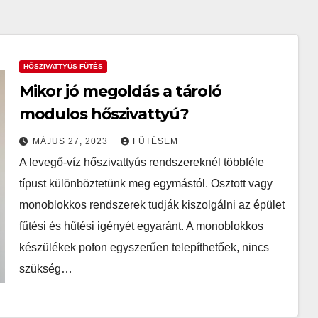
HŐSZIVATTYÚS FŰTÉS
Mikor jó megoldás a tároló
modulos hőszivattyú?
MÁJUS 27, 2023
FŰTÉSEM
A levegő-víz hőszivattyús rendszereknél többféle
típust különböztetünk meg egymástól. Osztott vagy
monoblokkos rendszerek tudják kiszolgálni az épület
fűtési és hűtési igényét egyaránt. A monoblokkos
készülékek pofon egyszerűen telepíthetőek, nincs
szükség…