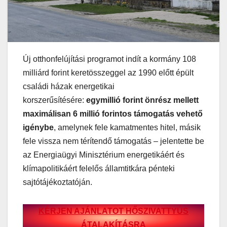
Új otthonfelújítási programot indít a kormány 108
milliárd forint keretösszeggel az 1990 előtt épült
családi házak energetikai
korszerűsítésére:
egymillió forint önrész mellett
maximálisan 6 millió forintos támogatás vehető
igénybe
, amelynek fele kamatmentes hitel, másik
fele vissza nem térítendő támogatás – jelentette be
az Energiaügyi Minisztérium energetikáért és
klímapolitikáért felelős államtitkára pénteki
sajtótájékoztatóján.
KÉRJEN AJÁNLATOT HŐSZIVATTYÚS
ÁTALAKÍTÁSRA