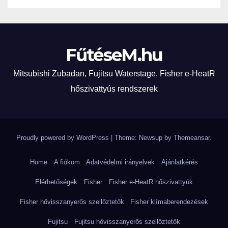
költségmegtakarítással…
FűtéseM.hu
Mitsubishi Zubadan, Fujitsu Waterstage, Fisher e-HeatR
hőszivattyús rendszerek
Proudly powered by WordPress
|
Theme: Newsup by
Themeansar
.
Home
A fiókom
Adatvédelmi irányelvek
Ajánlatkérés
Elérhetőségek
Fisher
Fisher e-HeatR hőszivattyúk
Fisher hővisszanyerős szellőztetők
Fisher klímaberendezések
Fujitsu
Fujitsu hővisszanyerős szellőztetők