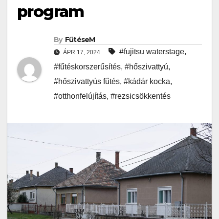
program
By
FűtéseM
#fujitsu waterstage
,
ÁPR 17, 2024
#fűtéskorszerűsítés
,
#hőszivattyú
,
#hőszivattyús fűtés
,
#kádár kocka
,
#otthonfelújítás
,
#rezsicsökkentés