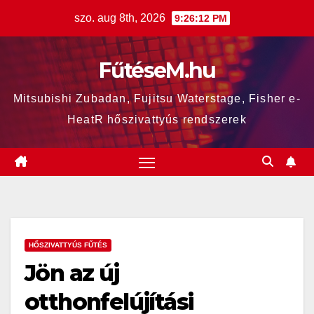
Skip
szo. aug 8th, 2026
9:26:12 PM
to
content
FűtéseM.hu
Mitsubishi Zubadan, Fujitsu Waterstage, Fisher e-
HeatR hőszivattyús rendszerek
HŐSZIVATTYÚS FŰTÉS
Jön az új
otthonfelújítási