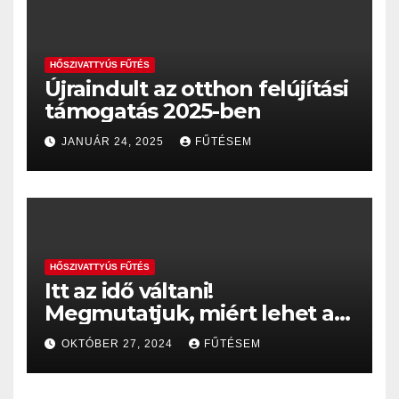
HŐSZIVATTYÚS FŰTÉS
Újraindult az otthon felújítási
támogatás 2025-ben
JANUÁR 24, 2025
FŰTÉSEM
HŐSZIVATTYÚS FŰTÉS
Itt az idő váltani!
Megmutatjuk, miért lehet a
hőszivattyú a gázkazán
OKTÓBER 27, 2024
FŰTÉSEM
helyett sokkal jobb választás
– akár 35%, vagy 60%-os