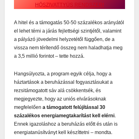
HŐSZIVATTYÚS RENDSZER!
A hitel és a támogatás 50-50 százalékos arányától
el lehet térni a járás fejlettségi szintjétől, valamint
a pályázó jövedelmi helyzetétől függően, de a
vissza nem térítendő összeg nem haladhatja meg
a 3,5 millió forintot – tette hozzá.
Hangsúlyozta, a program egyik célja, hogy a
háztartások a beruházással fogyasztásukat a
rezsitámogatott sáv alá csökkentsék, és
megjegyezte, hogy az uniós elvárásoknak
megfelelően
a támogatott felújítással 30
százalékos energiamegtakarítást kell elérni
.
Ennek igazoláshoz a beruházás előtt és után is
energiatanúsítványt kell készíttetni – mondta.