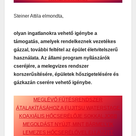
Steiner Attila elmondta,
olyan ingatlanokra vehető igénybe a
támogatás, amelyek rendelkeznek vezetékes
gázzal, további feltétel az épület életvitelszerű
használata. Az állami program nyílászárók
cseréjére, a melegvizes rendszer
korszerűsítésére, épületek hőszigetelésére és
gázkazán cserére vehető igénybe.
MEGLÉVŐ FŰTÉSRENDSZER
ÁTALAKÍTÁSÁHOZ A FUJITSU WATERSTAGE
KOAXIÁLIS HŐCSERÉLŐJE SOKKAL JOBB
MEGOLDÁST NYÚJT, MINT BÁRMELYIK
LEMEZES HŐCSERÉLŐVEL ELLÁTOTT