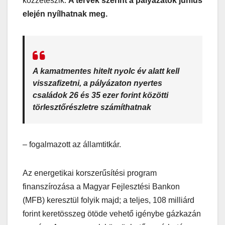
közzéteszik.
A tervek szerint a pályázatok június
elején nyílhatnak meg.
A kamatmentes hitelt nyolc év alatt kell
visszafizetni, a pályázaton nyertes
családok 26 és 35 ezer forint közötti
törlesztőrészletre számíthatnak
– fogalmazott az államtitkár.
Az energetikai korszerűsítési program
finanszírozása a Magyar Fejlesztési Bankon
(MFB) keresztül folyik majd; a teljes, 108 milliárd
forint keretösszeg ötöde vehető igénybe gázkazán