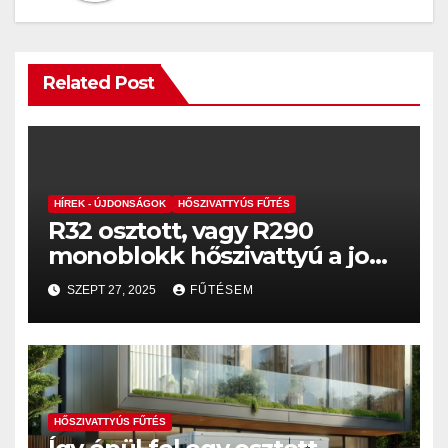
Related Post
HÍREK - ÚJDONSÁGOK
HŐSZIVATTYÚS FŰTÉS
R32 osztott, vagy R290
monoblokk hőszivattyú a jobb
megoldás?
SZEPT 27, 2025
FŰTÉSEM
HŐSZIVATTYÚS FŰTÉS