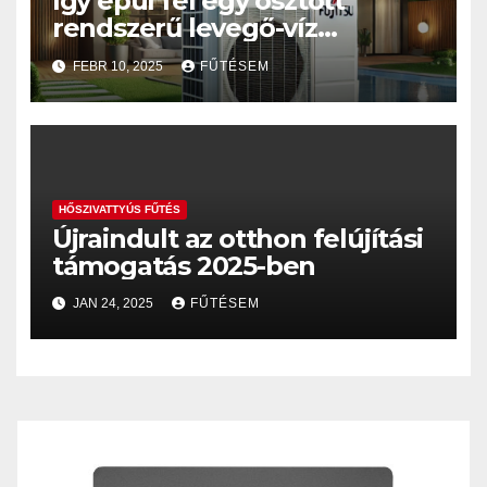
Így épül fel egy osztott
rendszerű levegő-víz
hőszivattyús fűtésrendszer
FEBR 10, 2025
FŰTÉSEM
HŐSZIVATTYÚS FŰTÉS
Újraindult az otthon felújítási
támogatás 2025-ben
JAN 24, 2025
FŰTÉSEM