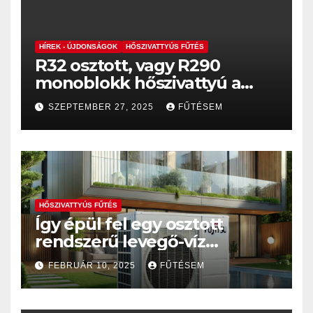
HÍREK - ÚJDONSÁGOK
HŐSZIVATTYÚS FŰTÉS
R32 osztott, vagy R290
monoblokk hőszivattyú a
jobb megoldás?
SZEPTEMBER 27, 2025
FŰTÉSEM
HŐSZIVATTYÚS FŰTÉS
Így épül fel egy osztott
rendszerű levegő-víz
hőszivattyús fűtésrendszer
FEBRUÁR 10, 2025
FŰTÉSEM