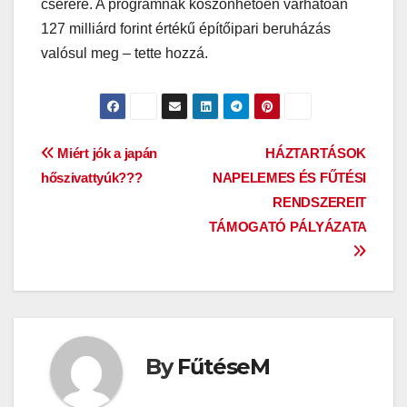
cserére. A programnak köszönhetően várhatóan
127 milliárd forint értékű építőipari beruházás
valósul meg – tette hozzá.
Bejegyzés
Miért jók a japán
HÁZTARTÁSOK
hőszivattyúk???
NAPELEMES ÉS FŰTÉSI
navigáció
RENDSZEREIT
TÁMOGATÓ PÁLYÁZATA
By
FűtéseM