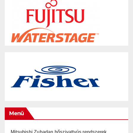
Menü
Mitsubishi Zubadan hőszivattyús rendszerek