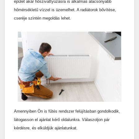
épület akár hőszivattyúzásra is alkalmas alacsonyabb
hőmérsékletű vízzel is üzemelhet. A radiátorok bővítése,
cseréje szintén megoldás lehet.
Amennyiben Ön is fűtés rendszer felújításban gondolkodik,
látogasson el ajánlat kérő oldalunkra. Válaszoljon pár
kérdésre, és elküldjük ajánlatunkat.