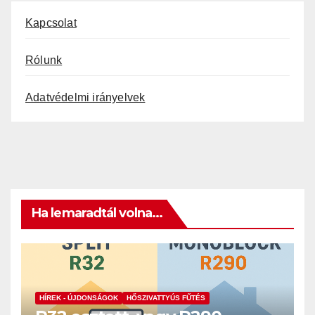
Kapcsolat
Rólunk
Adatvédelmi irányelvek
Ha lemaradtál volna...
HÍREK - ÚJDONSÁGOK
HŐSZIVATTYÚS FŰTÉS