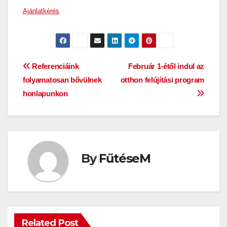
Ajánlatkérés
Bejegyzés
Referenciáink
Február 1-étől indul az
folyamatosan bővülnek
otthon felújítási program
navigáció
honlapunkon
By
FűtéseM
Related Post