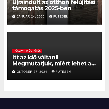
Újraindult az otthon felújítási
támogatás 2025-ben
JANUÁR 24, 2025
FŰTÉSEM
HŐSZIVATTYÚS FŰTÉS
Itt az idő váltani!
Megmutatjuk, miért lehet a
hőszivattyú a gázkazán
OKTÓBER 27, 2024
FŰTÉSEM
helyett sokkal jobb választás
– akár 35%, vagy 60%-os
költségmegtakarítással…