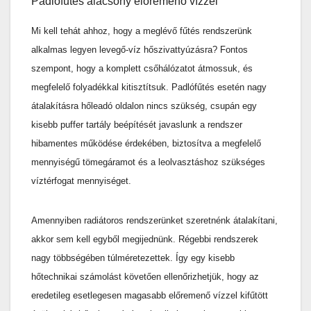
Padlófűtés alacsony előremenő vízzel
Mi kell tehát ahhoz, hogy a meglévő fűtés rendszerünk
alkalmas legyen levegő-víz hőszivattyúzásra? Fontos
szempont, hogy a komplett csőhálózatot átmossuk, és
megfelelő folyadékkal kitisztítsuk. Padlófűtés esetén nagy
átalakításra hőleadó oldalon nincs szükség, csupán egy
kisebb puffer tartály beépítését javaslunk a rendszer
hibamentes működése érdekében, biztosítva a megfelelő
mennyiségű tömegáramot és a leolvasztáshoz szükséges
víztérfogat mennyiséget.
Amennyiben radiátoros rendszerünket szeretnénk átalakítani,
akkor sem kell egyből megijednünk. Régebbi rendszerek
nagy többségében túlméretezettek. Így egy kisebb
hőtechnikai számolást követően ellenőrizhetjük, hogy az
eredetileg esetlegesen magasabb előremenő vízzel kifűtött