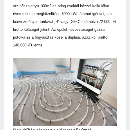
víz hőszivattyú 100m2-es átlag családi házzal kalkulálva
éves szinten megközelítően 3000 kWh áramot igényel, ami
kedvezményes tarifával „H” vagy „GEO” számolva 72.000,-Ft
bruttó költséget jelent. Az épület hőveszteségét gázzal
pótolva ez a fogyasztás közel a duplája, azaz kb. bruttó
140.000,-Ft lenne.