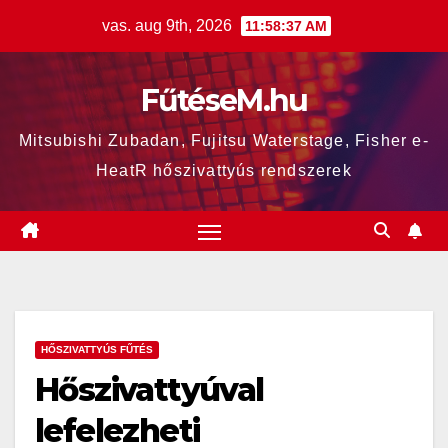
Skip
vas. aug 9th, 2026
11:58:38 AM
to
content
FűtéseM.hu
Mitsubishi Zubadan, Fujitsu Waterstage, Fisher e-
HeatR hőszivattyús rendszerek
HŐSZIVATTYÚS FŰTÉS
Hőszivattyúval
lefelezheti