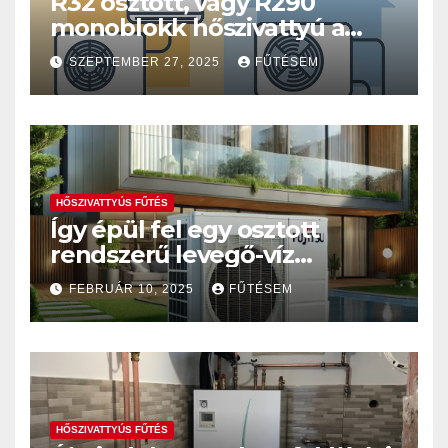
R32 osztott, vagy R290
monoblokk hőszivattyú a
jobb megoldás?
SZEPTEMBER 27, 2025
FŰTÉSEM
HŐSZIVATTYÚS FŰTÉS
Így épül fel egy osztott
rendszerű levegő-víz
hőszivattyús fűtésrendszer
FEBRUÁR 10, 2025
FŰTÉSEM
HŐSZIVATTYÚS FŰTÉS