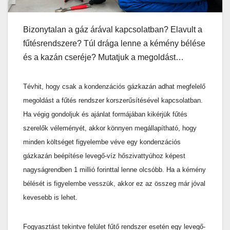
Bizonytalan a gáz árával kapcsolatban? Elavult a
fűtésrendszere? Túl drága lenne a kémény bélése
és a kazán cseréje? Mutatjuk a megoldást…
Tévhit, hogy csak a kondenzációs gázkazán adhat megfelelő
megoldást a fűtés rendszer korszerűsítésével kapcsolatban.
Ha végig gondoljuk és ajánlat formájában kikérjük fűtés
szerelők véleményét, akkor könnyen megállapítható, hogy
minden költséget figyelembe véve egy kondenzációs
gázkazán beépítése levegő-víz hőszivattyúhoz képest
nagyságrendben 1 millió forinttal lenne olcsóbb. Ha a kémény
bélését is figyelembe vesszük, akkor ez az összeg már jóval
kevesebb is lehet.
Fogyasztást tekintve felület fűtő rendszer esetén egy levegő-