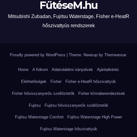
FűtéseM.hu
Mitsubishi Zubadan, Fujitsu Waterstage, Fisher e-HeatR
hőszivattyús rendszerek
Proudly powered by WordPress
|
Theme: Newsup by
Themeansar
.
Home
A fiókom
Adatvédelmi irányelvek
Ajánlatkérés
Elérhetőségek
Fisher
Fisher e-HeatR hőszivattyúk
Fisher hővisszanyerős szellőztetők
Fisher klímaberendezések
Fujitsu
Fujitsu hővisszanyerős szellőztetők
Fujitsu Waterstage Comfort
Fujitsu Waterstage High Power
Fujitsu Waterstage hőszivattyúk