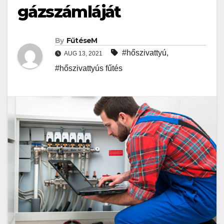
gázszámláját
By
FűtéseM
#hőszivattyú
,
AUG 13, 2021
#hőszivattyús fűtés