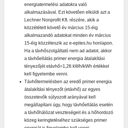
energiatermelési adatokra való
alkalmazásával. Ezt követően elküldi azt a
Lechner Nonprofit Kft. részére, akik a
közzétételt követő év március 15-éig
alkalmazandó adatokat minden év március
15-éig közzéteszik az e-epites.hu honlapon.
Ha a távhőszolgáltató nem ad adatot, akkor
a távhőellátás primer energia átalakítási
tényezőjét etávhő=1,26 kWh/kWh értékkel
kell figyelembe venni.
Távhőtermelésben az eredő primer energia
átalakítási tényezőt (etávhő) az egyes
összetevők súlyozott arányával kell
megállapítani úgy, hogy távhőellátás esetén
a távhőhálózat veszteségeit és a hőhordozó
közeg keringtetéséhez szükséges primer
energiát is figyelembe kell venni.