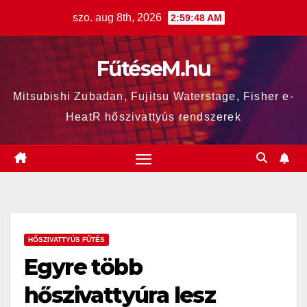
Skip
szo. aug 8th, 2026
2:59:49 AM
to
content
FűtéseM.hu
Mitsubishi Zubadan, Fujitsu Waterstage, Fisher e-
HeatR hőszivattyús rendszerek
HŐSZIVATTYÚS FŰTÉS
Egyre több
hőszivattyúra lesz