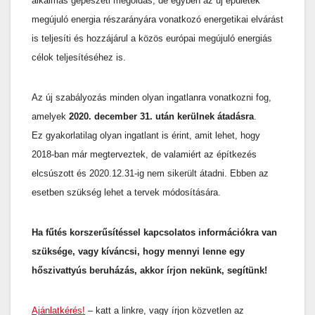
alkalmas gépészeti megoldás, de egyben az új épületek
megújuló energia részarányára vonatkozó energetikai elvárást
is teljesíti és hozzájárul a közös európai megújuló energiás
célok teljesítéséhez is.
Az új szabályozás minden olyan ingatlanra vonatkozni fog,
amelyek
2020. december 31. után kerülnek átadásra
.
Ez gyakorlatilag olyan ingatlant is érint, amit lehet, hogy
2018-ban már megterveztek, de valamiért az építkezés
elcsúszott és 2020.12.31-ig nem sikerült átadni. Ebben az
esetben szükség lehet a tervek módosítására.
Ha fűtés korszerűsítéssel kapcsolatos információkra van
szüksége, vagy kíváncsi, hogy mennyi lenne egy
hőszivattyús beruházás, akkor írjon nekünk, segítünk!
Ajánlatkérés!
– katt a linkre, vagy írjon közvetlen az