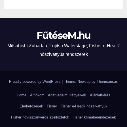
költségmegtakarítással…
FűtéseM.hu
Mitsubishi Zubadan, Fujitsu Waterstage, Fisher e-HeatR
hőszivattyús rendszerek
Proudly powered by WordPress
|
Theme: Newsup by
Themeansar
.
Home
A fiókom
Adatvédelmi irányelvek
Ajánlatkérés
Elérhetőségek
Fisher
Fisher e-HeatR hőszivattyúk
Fisher hővisszanyerős szellőztetők
Fisher klímaberendezések