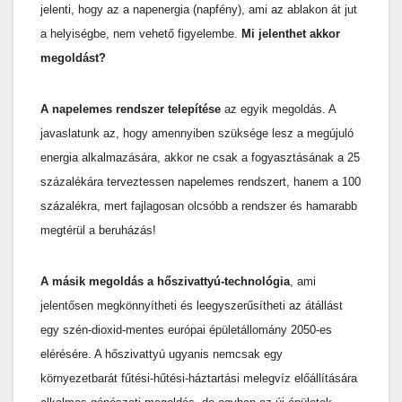
jelenti, hogy az a napenergia (napfény), ami az ablakon át jut
a helyiségbe, nem vehető figyelembe.
Mi jelenthet akkor
megoldást?
A napelemes rendszer telepítése
az egyik megoldás. A
javaslatunk az, hogy amennyiben szüksége lesz a megújuló
energia alkalmazására, akkor ne csak a fogyasztásának a 25
százalékára terveztessen napelemes rendszert, hanem a 100
százalékra, mert fajlagosan olcsóbb a rendszer és hamarabb
megtérül a beruházás!
A másik megoldás a hőszivattyú-technológia
, ami
jelentősen megkönnyítheti és leegyszerűsítheti az átállást
egy szén-dioxid-mentes európai épületállomány 2050-es
elérésére. A hőszivattyú ugyanis nemcsak egy
környezetbarát fűtési-hűtési-háztartási melegvíz előállítására