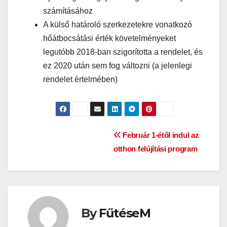
számításához
A külső határoló szerkezetekre vonatkozó
hőátbocsátási érték követelményeket
legutóbb 2018-ban szigorította a rendelet, és
ez 2020 után sem fog változni (a jelenlegi
rendelet értelmében)
Bejegyzés
Február 1-étől indul az
otthon felújítási program
navigáció
By
FűtéseM