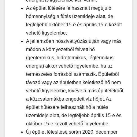
Az épület fűtésére felhasznált megújuló
hőmennyiség a fűtés üzemideje alatt, de
legfeljebb október 15-e és április 15-e között
vehető figyelembe.
A jellemzően hőszivattyúzás útján vagy más
módon a környezetből felvett hő
(geotermikus, hidrotermikus, légtermikus
energia) akkor vehető figyelembe, ha az
természetes forrásból származik. Épületből
távozó vagy az épületben keletkező hő nem
vehető figyelembe, kivéve a más épületekből
a közcsatornákba engedett víz hőjét. Az
épület hűtésére felhasznált hő a hűtés
üzemideje alatt, de legfeljebb április 15-e és
október 15-e között vehető figyelembe.
Új épület létesítése során 2020. december