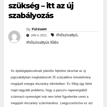
szükség – itt az új
szabályozás
By
FűtéseM
#hőszivattyú
,
JAN 4, 2021
#hőszivattyús fűtés
Az épületgépészeknek jelentős fejtörést okozhat az új
jogszabályban meghatározott 25 százalékos követelmény
megújuló energia részarány tekintetben. Ez főleg úgy lehet
majd nagyobb probléma, hogy a passzív napenergiából
származó nyereséget már nem lehet figyelembe venni a
megújuló részarány számításához. Leegyszerűsítve ez azt