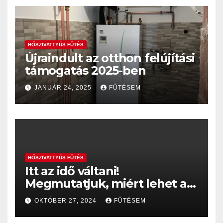
HŐSZIVATTYÚS FŰTÉS
Újraindult az otthon felújítási
támogatás 2025-ben
JANUÁR 24, 2025
FŰTÉSEM
HŐSZIVATTYÚS FŰTÉS
Itt az idő váltani!
Megmutatjuk, miért lehet a
hőszivattyú a gázkazán
OKTÓBER 27, 2024
FŰTÉSEM
helyett sokkal jobb választás
– akár 35%, vagy 60%-os