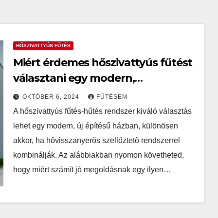
HŐSZIVATTYÚS FŰTÉS
Miért érdemes hőszivattyús fűtést
választani egy modern,
hővisszanyerős szellőztetéssel
OKTÓBER 6, 2024
FŰTÉSEM
felszerelt otthonhoz?
A hőszivattyús fűtés-hűtés rendszer kiváló választás
lehet egy modern, új építésű házban, különösen
akkor, ha hővisszanyerős szellőztető rendszerrel
kombinálják. Az alábbiakban nyomon követheted,
hogy miért számít jó megoldásnak egy ilyen…