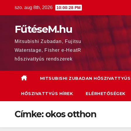
Skip
szo. aug 8th, 2026
10:00:29 PM
to
content
FűtéseM.hu
Mitsubishi Zubadan, Fujitsu
Waterstage, Fisher e-HeatR
hőszivattyús rendszerek
MITSUBISHI ZUBADAN HŐSZIVATTYÚS
HŐSZIVATTYÚS HÍREK
ELÉRHETŐSÉGEK
Címke:
okos otthon