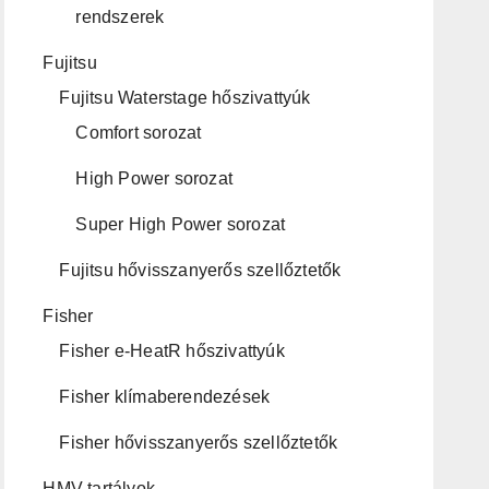
rendszerek
Fujitsu
Fujitsu Waterstage hőszivattyúk
Comfort sorozat
High Power sorozat
Super High Power sorozat
Fujitsu hővisszanyerős szellőztetők
Fisher
Fisher e-HeatR hőszivattyúk
Fisher klímaberendezések
Fisher hővisszanyerős szellőztetők
HMV tartályok