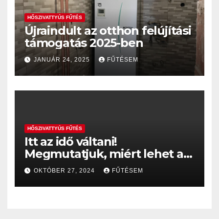
HŐSZIVATTYÚS FŰTÉS
Újraindult az otthon felújítási
támogatás 2025-ben
JANUÁR 24, 2025
FŰTÉSEM
HŐSZIVATTYÚS FŰTÉS
Itt az idő váltani!
Megmutatjuk, miért lehet a
hőszivattyú a gázkazán
OKTÓBER 27, 2024
FŰTÉSEM
helyett sokkal jobb választás
– akár 35%, vagy 60%-os
költségmegtakarítással…