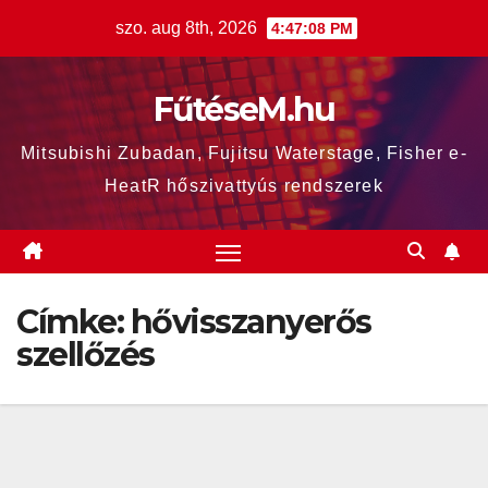
Skip
szo. aug 8th, 2026
4:47:09 PM
to
content
FűtéseM.hu
Mitsubishi Zubadan, Fujitsu Waterstage, Fisher e-
HeatR hőszivattyús rendszerek
Címke:
hővisszanyerős
szellőzés