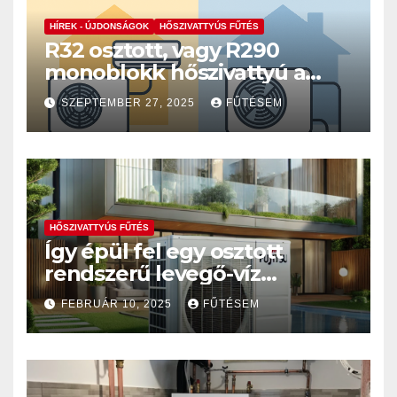
HÍREK - ÚJDONSÁGOK
HŐSZIVATTYÚS FŰTÉS
R32 osztott, vagy R290
monoblokk hőszivattyú a
jobb megoldás?
SZEPTEMBER 27, 2025
FŰTÉSEM
HŐSZIVATTYÚS FŰTÉS
Így épül fel egy osztott
rendszerű levegő-víz
hőszivattyús fűtésrendszer
FEBRUÁR 10, 2025
FŰTÉSEM