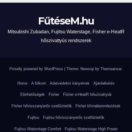
FűtéseM.hu
Mitsubishi Zubadan, Fujitsu Waterstage, Fisher e-HeatR
hőszivattyús rendszerek
Proudly powered by WordPress
|
Theme: Newsup by
Themeansar
.
Home
A fiókom
Adatvédelmi irányelvek
Ajánlatkérés
Elérhetőségek
Fisher
Fisher e-HeatR hőszivattyúk
Fisher hővisszanyerős szellőztetők
Fisher klímaberendezések
Fujitsu
Fujitsu hővisszanyerős szellőztetők
Fujitsu Waterstage Comfort
Fujitsu Waterstage High Power