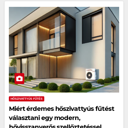
HŐSZIVATTYÚS FŰTÉS
Miért érdemes hőszivattyús fűtést
választani egy modern,
hővisszanyerős szellőztetéssel